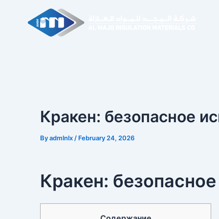
Skip
Post
to
navigation
content
Кракен: безопасное и
By
admlnlx
/
February 24, 2026
Кракен: безопасное
Содержание