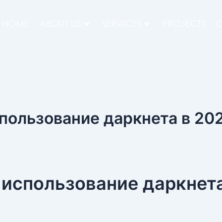
HOME
ABOUT US
SERVICES
PROJECTS
C
спользование даркнета в 20
 использование даркнет